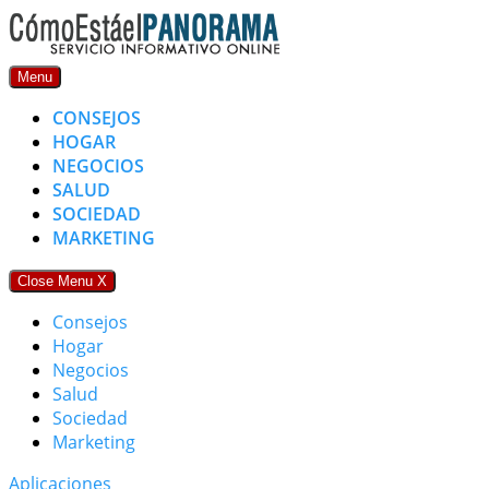
Skip
to
content
Menu
CONSEJOS
HOGAR
NEGOCIOS
SALUD
SOCIEDAD
MARKETING
Close Menu
X
Consejos
Hogar
Negocios
Salud
Sociedad
Marketing
Aplicaciones