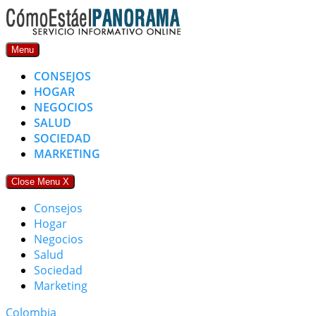
Skip
to
content
Menu
CONSEJOS
HOGAR
NEGOCIOS
SALUD
SOCIEDAD
MARKETING
Close Menu
X
Consejos
Hogar
Negocios
Salud
Sociedad
Marketing
Colombia