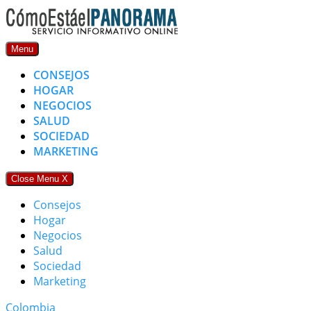
Skip
to
content
Menu
CONSEJOS
HOGAR
NEGOCIOS
SALUD
SOCIEDAD
MARKETING
Close Menu
X
Consejos
Hogar
Negocios
Salud
Sociedad
Marketing
Colombia