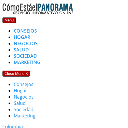
Skip
to
content
Menu
CONSEJOS
HOGAR
NEGOCIOS
SALUD
SOCIEDAD
MARKETING
Close Menu
X
Consejos
Hogar
Negocios
Salud
Sociedad
Marketing
Colombia