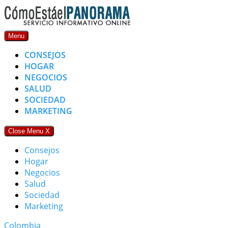
Skip
to
content
Menu
CONSEJOS
HOGAR
NEGOCIOS
SALUD
SOCIEDAD
MARKETING
Close Menu
X
Consejos
Hogar
Negocios
Salud
Sociedad
Marketing
Colombia