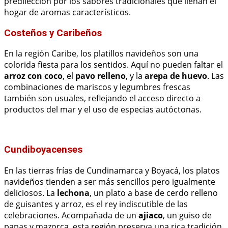
predilección por los sabores tradicionales que llenan el
hogar de aromas característicos.
Costeños y Caribeños
En la región Caribe, los platillos navideños son una
colorida fiesta para los sentidos. Aquí no pueden faltar el
arroz con coco
, el
pavo relleno
, y la
arepa de huevo
. Las
combinaciones de mariscos y legumbres frescas
también son usuales, reflejando el acceso directo a
productos del mar y el uso de especias autóctonas.
Cundiboyacenses
En las tierras frías de Cundinamarca y Boyacá, los platos
navideños tienden a ser más sencillos pero igualmente
deliciosos. La
lechona
, un plato a base de cerdo relleno
de guisantes y arroz, es el rey indiscutible de las
celebraciones. Acompañada de un
ajiaco
, un guiso de
papas y mazorca, esta región preserva una rica tradición