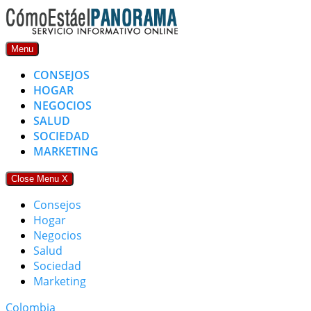
Skip
to
content
Menu
CONSEJOS
HOGAR
NEGOCIOS
SALUD
SOCIEDAD
MARKETING
Close Menu
X
Consejos
Hogar
Negocios
Salud
Sociedad
Marketing
Colombia