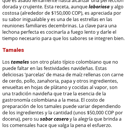
que es asado lentamente hasta alcanzar una perfección
dorada y crujiente. Esta receta, aunque
laboriosa
y algo
costosa (alrededor de $150,000 COP), es apreciada por
su sabor inigualable y es una de las estrellas en las
reuniones familiares decembrinas. La clave para una
lechona perfecta es cocinarla a fuego lento y darle el
tiempo necesario para que los sabores se integren bien.
Tamales
Los
tamales
son otro plato típico colombiano que no
puede faltar en las festividades navideñas. Estas
deliciosas ‘parcelas’ de masa de maíz rellenas con carne
de cerdo, pollo, zanahoria, papa y otros ingredientes,
envueltas en hojas de plátano y cocidas al vapor, son
una tradición navideña que trae la esencia de la
gastronomía colombiana a la mesa. El costo de
preparación de los tamales puede variar dependiendo
de los ingredientes y la cantidad (unos $50,000 COP por
docena), pero su
sabor casero
y la alegría que brinda a
los comensales hace que valga la pena el esfuerzo.