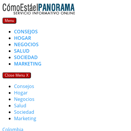
Skip
to
content
Menu
CONSEJOS
HOGAR
NEGOCIOS
SALUD
SOCIEDAD
MARKETING
Close Menu
X
Consejos
Hogar
Negocios
Salud
Sociedad
Marketing
Colombia