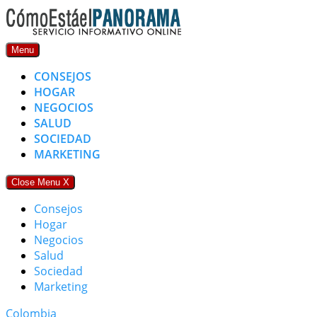
Skip
to
content
Menu
CONSEJOS
HOGAR
NEGOCIOS
SALUD
SOCIEDAD
MARKETING
Close Menu
X
Consejos
Hogar
Negocios
Salud
Sociedad
Marketing
Colombia