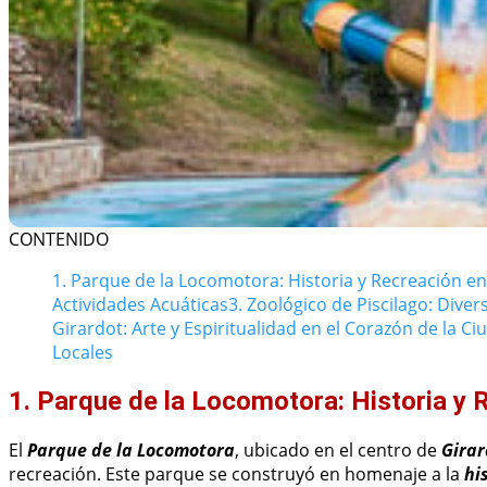
CONTENIDO
1. Parque de la Locomotora: Historia y Recreación en
Actividades Acuáticas
3. Zoológico de Piscilago: Diver
Girardot: Arte y Espiritualidad en el Corazón de la Ci
Locales
1. Parque de la Locomotora: Historia y 
El
Parque de la Locomotora
, ubicado en el centro de
Girar
recreación. Este parque se construyó en homenaje a la
hi