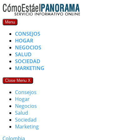
Skip
to
content
Menu
CONSEJOS
HOGAR
NEGOCIOS
SALUD
SOCIEDAD
MARKETING
Close Menu
X
Consejos
Hogar
Negocios
Salud
Sociedad
Marketing
Colombia