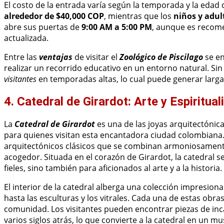
El costo de la entrada varía según la temporada y la edad 
alrededor de $40,000 COP
, mientras que los
niños y adul
abre sus puertas de
9:00 AM a 5:00 PM
, aunque es recome
actualizada.
Entre las
ventajas
de visitar el
Zoológico de Piscilago
se en
realizar un recorrido educativo en un entorno natural. Si
visitantes
en temporadas altas, lo cual puede generar largas
4. Catedral de Girardot: Arte y Espiritua
La
Catedral de Girardot
es una de las joyas arquitectónic
para quienes visitan esta encantadora ciudad colombiana.
arquitectónicos clásicos que se combinan armoniosamen
acogedor. Situada en el corazón de Girardot, la catedral s
fieles, sino también para aficionados al arte y a la historia.
El interior de la catedral alberga una colección impresion
hasta las esculturas y los vitrales. Cada una de estas obras
comunidad. Los visitantes pueden encontrar piezas de incal
varios siglos atrás, lo que convierte a la catedral en un m