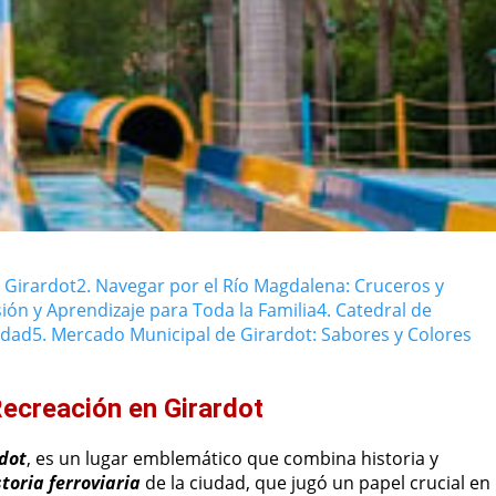
 Girardot
2. Navegar por el Río Magdalena: Cruceros y
sión y Aprendizaje para Toda la Familia
4. Catedral de
udad
5. Mercado Municipal de Girardot: Sabores y Colores
Recreación en Girardot
dot
, es un lugar emblemático que combina historia y
storia ferroviaria
de la ciudad, que jugó un papel crucial en