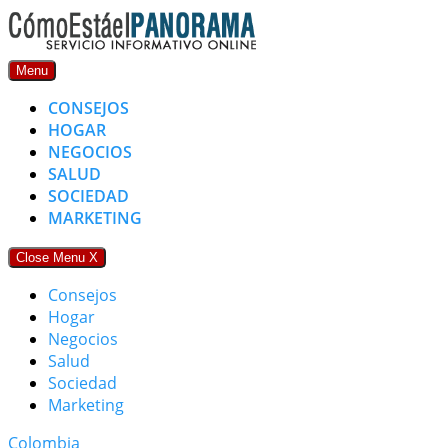
Skip
to
content
Menu
CONSEJOS
HOGAR
NEGOCIOS
SALUD
SOCIEDAD
MARKETING
Close Menu
X
Consejos
Hogar
Negocios
Salud
Sociedad
Marketing
Colombia