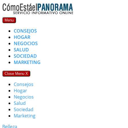
Skip
to
content
Menu
CONSEJOS
HOGAR
NEGOCIOS
SALUD
SOCIEDAD
MARKETING
Close Menu
X
Consejos
Hogar
Negocios
Salud
Sociedad
Marketing
Belleza