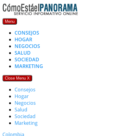
Skip
to
content
Menu
CONSEJOS
HOGAR
NEGOCIOS
SALUD
SOCIEDAD
MARKETING
Close Menu
X
Consejos
Hogar
Negocios
Salud
Sociedad
Marketing
Colombia