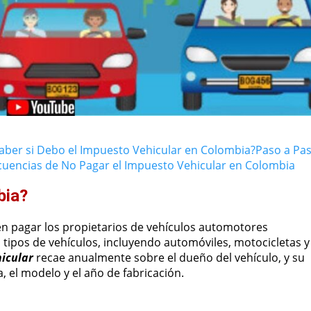
ber si Debo el Impuesto Vehicular en Colombia?
Paso a Pa
uencias de No Pagar el Impuesto Vehicular en Colombia
bia?
n pagar los propietarios de vehículos automotores
s tipos de vehículos, incluyendo automóviles, motocicletas y
icular
recae anualmente sobre el dueño del vehículo, y su
 el modelo y el año de fabricación.