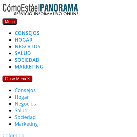
Skip
to
content
Menu
CONSEJOS
HOGAR
NEGOCIOS
SALUD
SOCIEDAD
MARKETING
Close Menu
X
Consejos
Hogar
Negocios
Salud
Sociedad
Marketing
Colombia