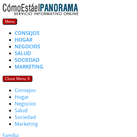
Skip
to
content
Menu
CONSEJOS
HOGAR
NEGOCIOS
SALUD
SOCIEDAD
MARKETING
Close Menu
X
Consejos
Hogar
Negocios
Salud
Sociedad
Marketing
Família